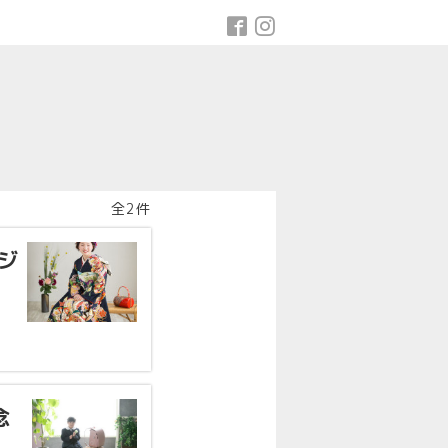
全2件
ジ
念